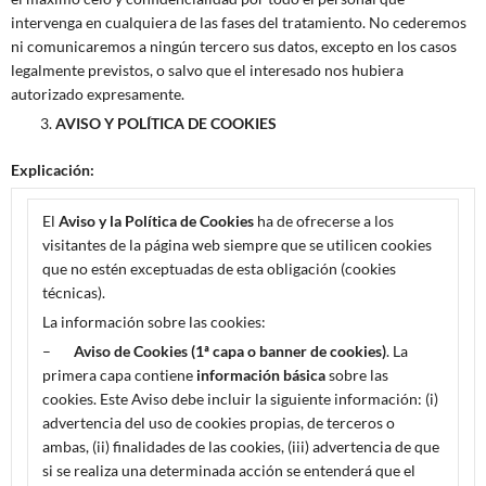
intervenga en cualquiera de las fases del tratamiento. No cederemos
ni comunicaremos a ningún tercero sus datos, excepto en los casos
legalmente previstos, o salvo que el interesado nos hubiera
autorizado expresamente.
AVISO Y
POLÍTICA DE COOKIES
Explicación:
El
Aviso y la Política de Cookies
ha de ofrecerse a los
visitantes de la página web siempre que se utilicen cookies
que no estén exceptuadas de esta obligación (cookies
técnicas).
La información sobre las cookies:
–
Aviso de Cookies (1ª capa o banner de cookies)
. La
primera capa contiene
información básica
sobre las
cookies. Este Aviso debe incluir la siguiente información: (i)
advertencia del uso de cookies propias, de terceros o
ambas, (ii) finalidades de las cookies, (iii) advertencia de que
si se realiza una determinada acción se entenderá que el