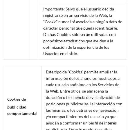
Importante
: Salvo que el usuario decida
registrarse en un servicio de la Web
,
la
“
Cookie
” nunca irá asociada a ningún dato de
carácter personal que pueda identificarle.
Dichas Cookies sólo serán utilizadas con
propósitos estadísticos que ayuden a la
optimización de la experiencia de los
Usuarios en el sitio.
Este tipo de “
Cookies
” permite ampliar la
información de los anuncios mostrados a
cada usuario anónimo en los Servicios de
la Web
.
Entre otros, se almacena la
duración o frecuencia de visualización de
Cookies
de
posiciones publicitarias, la interacción con
publicidad
las mismas, o los patrones de navegación
comportamental
y/o compartimientos del usuario ya que
ayudan a conformar un perfil de interés
publicitario. De este modo, permiten