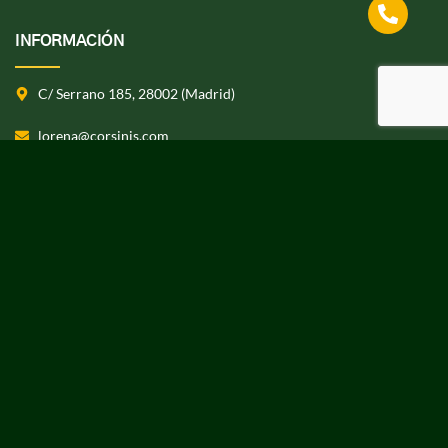
INFORMACIÓN
C/ Serrano 185, 28002 (Madrid)
lorena@corsinis.com
+34 917 004 550
CORSINI PROPERTIES
Corsini
Sobre nosotros
Fincas
Otros servicios