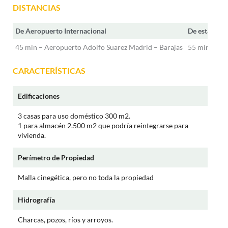
DISTANCIAS
De Aeropuerto Internacional
De estación
45 min – Aeropuerto Adolfo Suarez Madrid – Barajas
55 min – At
CARACTERÍSTICAS
Edificaciones
3 casas para uso doméstico 300 m2.
1 para almacén 2.500 m2 que podría reintegrarse para
vivienda.
Perímetro de Propiedad
Malla cinegética, pero no toda la propiedad
Hidrografía
Charcas, pozos, ríos y arroyos.