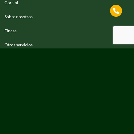
Corsini
Sobre nosotros
Fincas
Otros servicios
Contacto
Prensa
Español
NOSOTROS
En Corsini Properties ponemos a tu disposición toda nuestra
experiencia en la gestión de compraventa de fincas. Asimismo,
ofrecemos la gestión integral de fincas para conseguir la