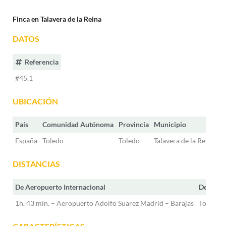
Finca en Talavera de la Reina
DATOS
Referencia
#45.1
UBICACIÓN
País
Comunidad Autónoma
Provincia
Municipio
España
Toledo
Toledo
Talavera de la Reina
DISTANCIAS
De Aeropuerto Internacional
De estac
1h. 43 min. – Aeropuerto Adolfo Suarez Madrid – Barajas
Toledo –